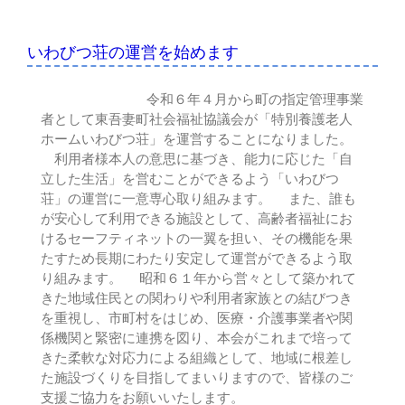
いわびつ荘の運営を始めます
令和６年４月から町の指定管理事業
者として東吾妻町社会福祉協議会が「特別養護老人
ホームいわびつ荘」を運営することになりました。
利用者様本人の意思に基づき、能力に応じた「自
立した生活」を営むことができるよう「いわびつ
荘」の運営に一意専心取り組みます。 また、誰も
が安心して利用できる施設として、高齢者福祉にお
けるセーフティネットの一翼を担い、その機能を果
たすため長期にわたり安定して運営ができるよう取
り組みます。 昭和６１年から営々として築かれて
きた地域住民との関わりや利用者家族との結びつき
を重視し、市町村をはじめ、医療・介護事業者や関
係機関と緊密に連携を図り、本会がこれまで培って
きた柔軟な対応力による組織として、地域に根差し
た施設づくりを目指してまいりますので、皆様のご
支援ご協力をお願いいたします。