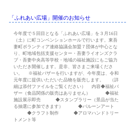
「ふれあい広場」開催のお知らせ
今年度で５回目となる「ふれあい広場」を３月16日
（土）に町コンベンションホールで行います。東吾
妻町ボランティア連絡協議会加盟７団体が中心とな
り、町地域包括支援センター・吾妻ライオンズクラ
ブ・吾妻中央高等学校・地域の福祉施設にもご協力
いただき開催します。是非、皆さまご来場くださ
い。 ※福祉バザーを行いますが、今年度は、令和
元年度に提供いただいた品物を販売します。 （詳
細は添付ファイルをご覧ください） 内容◆福祉バ
ザー（食品関係の販売はありません） ◆福祉
施設展示即売 ◆スタンプラリー（景品が当た
る抽選に参加できます） ◆バルーンアート
◆クラフト制作 ◆アロマハンドトリー
トメント等